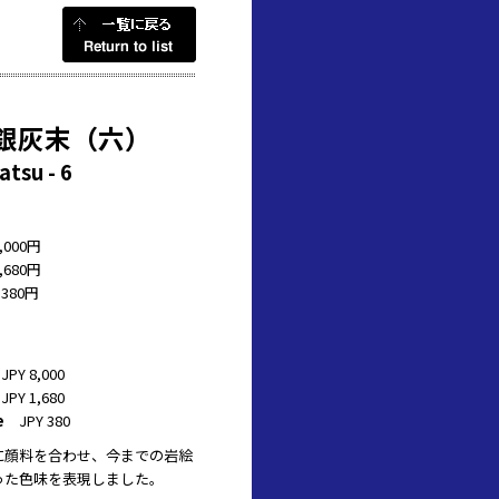
：銀灰末（六）
atsu - 6
,000円
,680円
380円
PY 8,000
PY 1,680
e
JPY 380
に顔料を合わせ、今までの岩絵
った色味を表現しました。