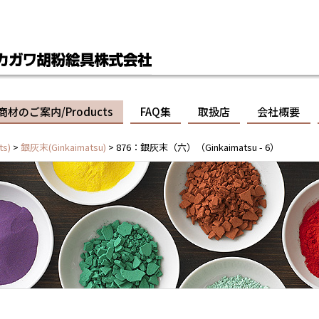
商材のご案内/Products
FAQ集
取扱店
会社概要
s)
>
銀灰末(Ginkaimatsu)
> 876：銀灰末（六）（Ginkaimatsu - 6）