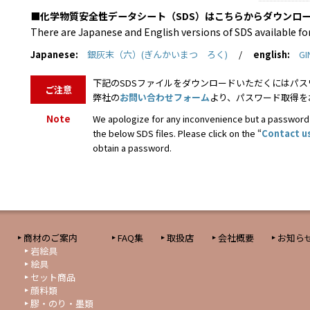
■化学物質安全性データシート（SDS）はこちらからダウンロ
There are Japanese and English versions of SDS available fo
Japanese:
銀灰末（六）(ぎんかいまつ ろく)
/
english:
GI
下記のSDSファイルをダウンロードいただくにはパス
ご注意
弊社の
お問い合わせフォーム
より、パスワード取得を
Note
We apologize for any inconvenience but a password
the below SDS files. Please click on the “
Contact u
obtain a password.
商材のご案内
FAQ集
取扱店
会社概要
お知ら
岩絵具
絵具
セット商品
顔料類
膠・のり・墨類