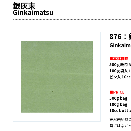
銀灰末
Ginkaimatsu
876
Ginkaim
■本体価格
500ｇ紙包
8
100ｇ袋入
1
ビン入 10cc
■PRICE
500g bag
J
100g bag
J
10cc bottl
天然岩絵具
具にはなか