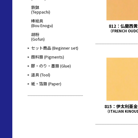
鉄鉢
(Teppachi)
棒絵具
(Bou Enogu)
812：仏蘭西
（FRENCH OUD
胡粉
(Gofun)
セット商品 (Beginner set)
顔料類 (Pigments)
膠・のり・墨類 (Glue)
道具 (Tool)
紙・箔類 (Paper)
815：伊太利亜
（ITALIAN KINO