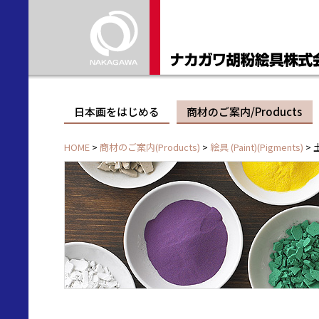
日本画をはじめる
商材のご案内/Products
HOME
>
商材のご案内(Products)
>
絵具 (Paint)(Pigments)
> 土