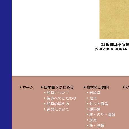
859:白口稲荷
（SHIROKUCHI INAR
ホーム
日本画をはじめる
商材のご案内
F
絵具について
岩絵具
製造へのこだわり
絵具
絵具の溶き方
セット商品
道具について
顔料類
膠・のり・墨類
道具
紙・箔類