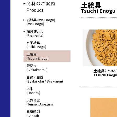
土絵具
Tsuchi Enogu
岩絵具 (Iwa Enogu)
(Iwa Enogu)
絵具 (Paint)
(Pigments)
水干絵具
(Suihi Enogu)
土絵具
(Tsuchi Enogu)
銀灰末
(Ginkaimatsu)
土絵具につい
（Tsuchi Enog
白緑・白群
(Byakuroku / Byakugun)
本朱
(Honshu)
天然合鼠
(Tennen Ainezumi)
鳳凰顔彩
(Gansai)