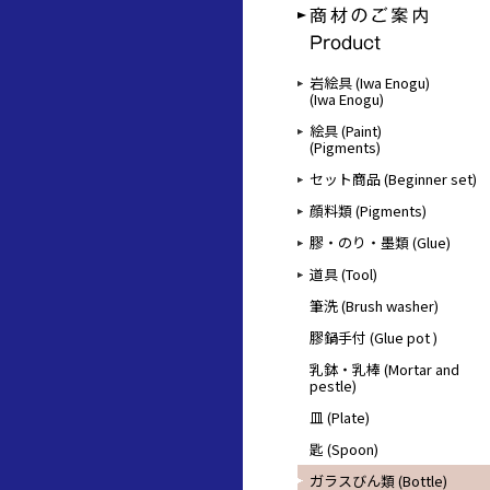
岩絵具 (Iwa Enogu)
(Iwa Enogu)
絵具 (Paint)
(Pigments)
セット商品 (Beginner set)
顔料類 (Pigments)
膠・のり・墨類 (Glue)
道具 (Tool)
筆洗 (Brush washer)
膠鍋手付 (Glue pot )
乳鉢・乳棒 (Mortar and
pestle)
皿 (Plate)
匙 (Spoon)
ガラスびん類 (Bottle)