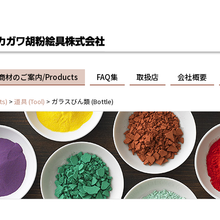
商材のご案内/Products
FAQ集
取扱店
会社概要
s)
>
道具 (Tool)
> ガラスびん類 (Bottle)