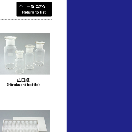
広口瓶
（Hirokuchi bottle）