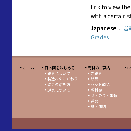
link to view th
with a certain
Japanese
：
岩
Grades
ホーム
日本画をはじめる
商材のご案内
F
絵具について
岩絵具
製造へのこだわり
絵具
絵具の溶き方
セット商品
道具について
顔料類
膠・のり・墨類
道具
紙・箔類