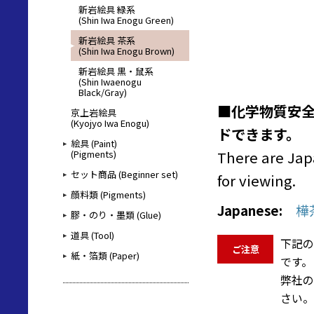
新岩絵具 緑系
(Shin Iwa Enogu Green)
新岩絵具 茶系
(Shin Iwa Enogu Brown)
新岩絵具 黒・鼠系
(Shin Iwaenogu
Black/Gray)
■化学物質安全
京上岩絵具
(Kyojyo Iwa Enogu)
ドできます。
絵具 (Paint)
There are Jap
(Pigments)
セット商品 (Beginner set)
for viewing.
顔料類 (Pigments)
Japanese:
樺
膠・のり・墨類 (Glue)
道具 (Tool)
下記の
ご注意
紙・箔類 (Paper)
です。
弊社の
さい。