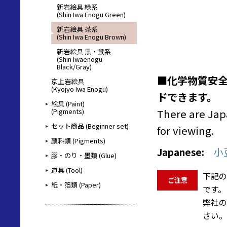
新岩絵具 緑系
(Shin Iwa Enogu Green)
新岩絵具 茶系
(Shin Iwa Enogu Brown)
新岩絵具 黒・鼠系
(Shin Iwaenogu
Black/Gray)
■化学物質安全
京上岩絵具
(Kyojyo Iwa Enogu)
ドできます。
絵具 (Paint)
There are Jap
(Pigments)
セット商品 (Beginner set)
for viewing.
顔料類 (Pigments)
Japanese:
小
膠・のり・墨類 (Glue)
道具 (Tool)
下記の
ご注意
紙・箔類 (Paper)
です。
弊社の
さい。