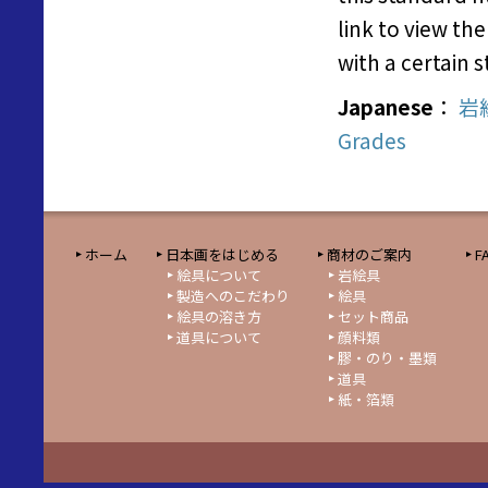
link to view th
with a certain
Japanese
：
岩
Grades
ホーム
日本画をはじめる
商材のご案内
F
絵具について
岩絵具
製造へのこだわり
絵具
絵具の溶き方
セット商品
道具について
顔料類
膠・のり・墨類
道具
紙・箔類