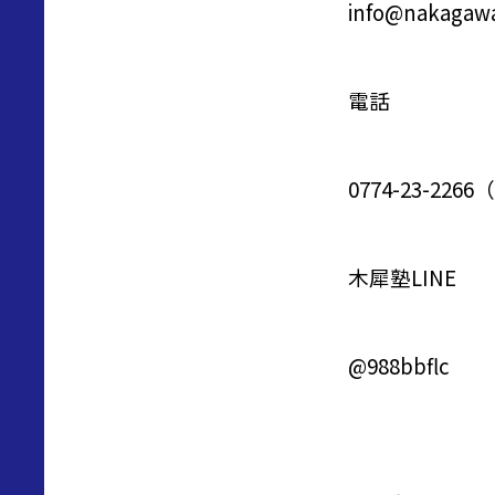
info@nakagawa
電話
0774-23-2
木犀塾LINE
@988bbflc